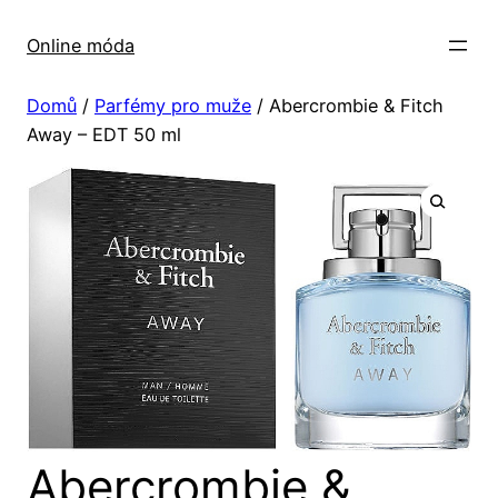
Přeskočit
na
Online móda
obsah
Domů
/
Parfémy pro muže
/ Abercrombie & Fitch
Away – EDT 50 ml
Abercrombie &