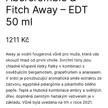
Fitch Away – EDT
50 ml
1211
Kč
Away je vodní fougerová vůně pro muže, která vás
okouzlí hned od první chvíle. Svrchní tóny jsou
chladné křupavé lístky fialky v kombinaci s
osvěžujícím bergamotem, grapefruitem a ananasem.
V srdci je povzbuzující aromatická směs extraktu ze
zázvoru, egyptské pelargónie a pikantního bílého
pepře. Teplá a hluboká kombinace ambry a světlých
dřev, doplněná zemitým haitským vetiverem je v
základu. Vůně byla uvedena na trh v roce 2021.