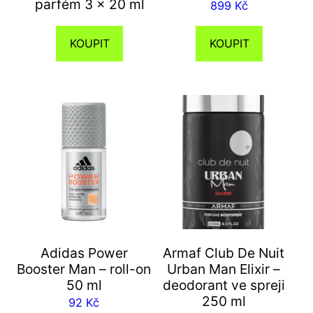
parfém 3 x 20 ml
899
Kč
KOUPIT
KOUPIT
Adidas Power
Armaf Club De Nuit
Booster Man – roll-on
Urban Man Elixir –
50 ml
deodorant ve spreji
250 ml
92
Kč