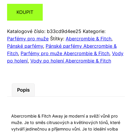
KOUPIT
Katalogové číslo:
b33cd9d4ee25
Kategorie:
Parfémy pro muže
Štítky:
Abercrombie & Fitch
,
Pánské parfémy
,
Pánské parfémy Abercrombie &
Fitch
,
Parfémy pro muže Abercrombie & Fitch
,
Vody
po holení
,
Vody po holení Abercrombie & Fitch
Popis
Abercrombie & Fitch Away je moderní a svěží vůně pro
muže. Je to směs citrusových a květinových tónů, které
vytváří jedinečnou a příjemnou vůni. Je to ideální volba