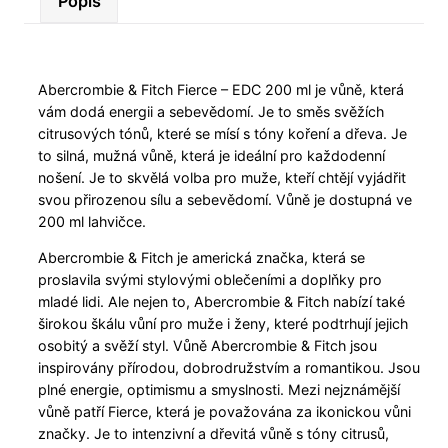
Popis
Abercrombie & Fitch Fierce – EDC 200 ml je vůně, která
vám dodá energii a sebevědomí. Je to směs svěžích
citrusových tónů, které se mísí s tóny koření a dřeva. Je
to silná, mužná vůně, která je ideální pro každodenní
nošení. Je to skvělá volba pro muže, kteří chtějí vyjádřit
svou přirozenou sílu a sebevědomí. Vůně je dostupná ve
200 ml lahvičce.
Abercrombie & Fitch je americká značka, která se
proslavila svými stylovými oblečeními a doplňky pro
mladé lidi. Ale nejen to, Abercrombie & Fitch nabízí také
širokou škálu vůní pro muže i ženy, které podtrhují jejich
osobitý a svěží styl. Vůně Abercrombie & Fitch jsou
inspirovány přírodou, dobrodružstvím a romantikou. Jsou
plné energie, optimismu a smyslnosti. Mezi nejznámější
vůně patří Fierce, která je považována za ikonickou vůni
značky. Je to intenzivní a dřevitá vůně s tóny citrusů,