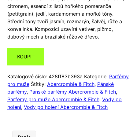
citronem, essencí z listů hořkého pomeranče
(petitgrain), jedlí, kardamomem a mořké tóny.
Střední tóny tvoří jasmín, rozmarýn, šalvěj, růže a
konvalinka. Kompozici uzavírá vetiver, pižmo,
dubový mech a brazilské růžové dřevo.
KOUPIT
Katalogové číslo:
428ff83b393a
Kategorie:
Parfémy
pro muže
Štítky:
Abercrombie & Fitch
,
Pánské
parfémy
,
Pánské parfémy Abercrombie & Fitch
,
Parfémy pro muže Abercrombie & Fitch
,
Vody po
holení
,
Vody po holení Abercrombie & Fitch