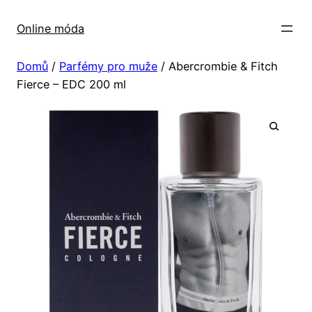
Přeskočit
na
Online móda
obsah
Domů
/
Parfémy pro muže
/ Abercrombie & Fitch
Fierce – EDC 200 ml