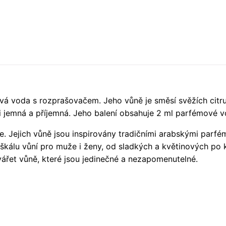
á voda s rozprašovačem. Jeho vůně je směsí svěžích citr
i jemná a příjemná. Jeho balení obsahuje 2 ml parfémové 
e. Jejich vůně jsou inspirovány tradičními arabskými parfé
u škálu vůní pro muže i ženy, od sladkých a květinových po
řet vůně, které jsou jedinečné a nezapomenutelné.