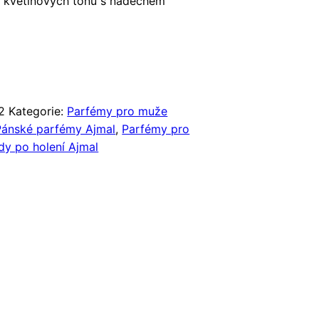
 květinových tónů s nádechem
2
Kategorie:
Parfémy pro muže
Pánské parfémy Ajmal
,
Parfémy pro
dy po holení Ajmal