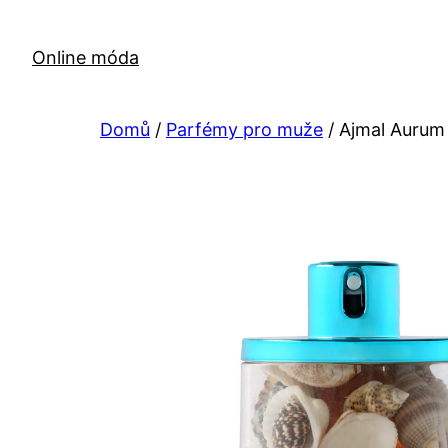
Přeskočit
na
Online móda
obsah
Domů
/
Parfémy pro muže
/ Ajmal Aurum