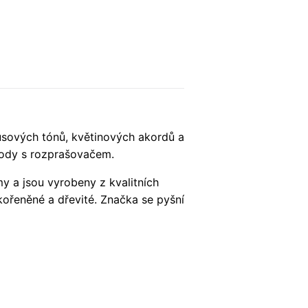
usových tónů, květinových akordů a
vody s rozprašovačem.
my a jsou vyrobeny z kvalitních
 kořeněné a dřevité. Značka se pyšní