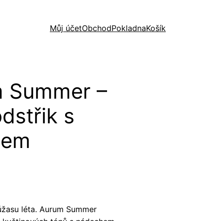
Můj účet
Obchod
Pokladna
Košík
m Summer –
dstřik s
čem
 úžasu léta. Aurum Summer