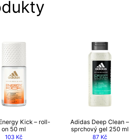
odukty
nergy Kick – roll-
Adidas Deep Clean –
on 50 ml
sprchový gel 250 ml
103
Kč
87
Kč