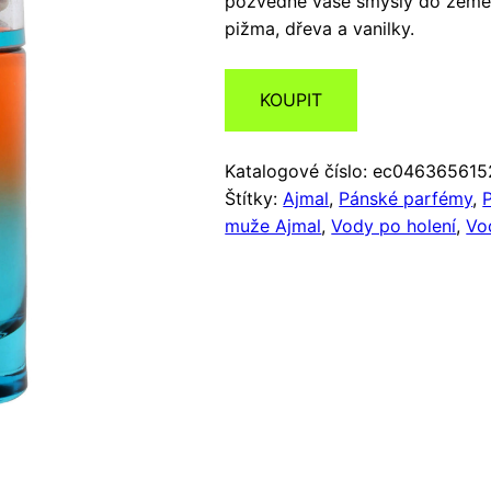
pozvedne vaše smysly do země
pižma, dřeva a vanilky.
KOUPIT
Katalogové číslo:
ec046365615
Štítky:
Ajmal
,
Pánské parfémy
,
muže Ajmal
,
Vody po holení
,
Vo