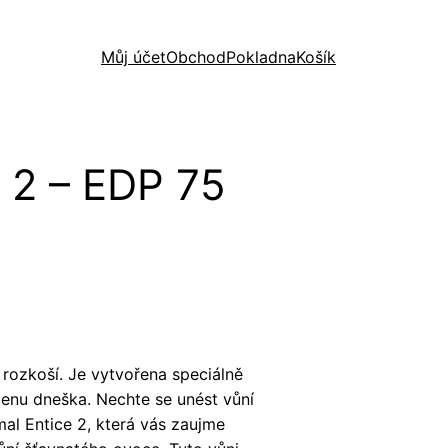
Můj účet
Obchod
Pokladna
Košík
e 2 – EDP 75
t rozkoší. Je vytvořena speciálně
nu dneška. Nechte se unést vůní
l Entice 2, která vás zaujme