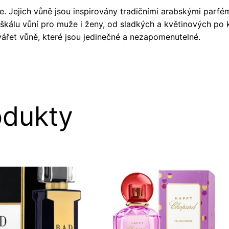
e. Jejich vůně jsou inspirovány tradičními arabskými parfé
u škálu vůní pro muže i ženy, od sladkých a květinových po
řet vůně, které jsou jedinečné a nezapomenutelné.
odukty