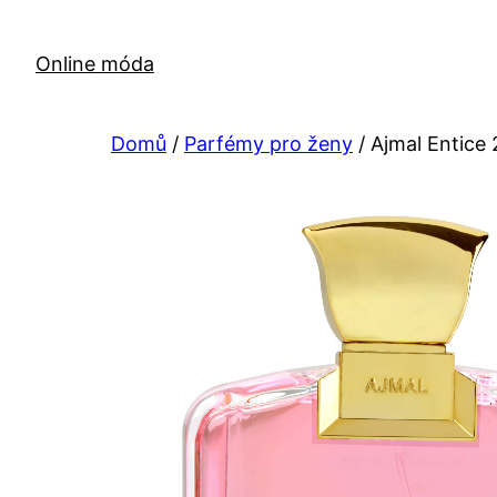
Přeskočit
na
Online móda
obsah
Domů
/
Parfémy pro ženy
/ Ajmal Entice 