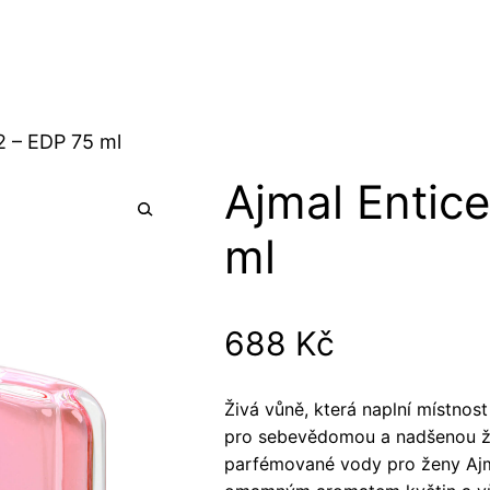
2 – EDP 75 ml
Ajmal Entic
ml
688
Kč
Živá vůně, která naplní místnos
pro sebevědomou a nadšenou že
parfémované vody pro ženy Ajma