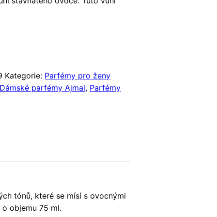
í šťavnatého ovoce. Tuto vůni
9
Kategorie:
Parfémy pro ženy
Dámské parfémy Ajmal
,
Parfémy
ých tónů, které se mísí s ovocnými
í o objemu 75 ml.