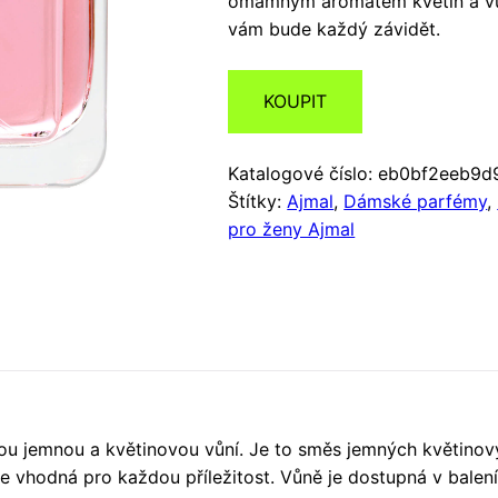
omamným aromatem květin a vůn
vám bude každý závidět.
KOUPIT
Katalogové číslo:
eb0bf2eeb9d
Štítky:
Ajmal
,
Dámské parfémy
,
pro ženy Ajmal
svou jemnou a květinovou vůní. Je to směs jemných květinov
 je vhodná pro každou příležitost. Vůně je dostupná v balen