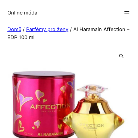
Přeskočit
na
Online móda
obsah
Domů
/
Parfémy pro ženy
/ Al Haramain Affection –
EDP 100 ml