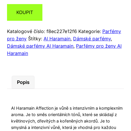
KOUPIT
Katalogové číslo:
f8ec227e12f6
Kategorie:
Parfémy
pro ženy
Štítky:
Al Haramain
,
Dámské parfémy
,
Dámské parfémy Al Haramain
,
Parfémy pro ženy Al
Haramain
Popis
Al Haramain Affection je vůně s intenzivním a komplexním
aroma. Je to směs orientálních tónů, které se skládají z
květinových, dřevitých a kořeněných akordů. Je to
smyslná a intenzivní vůně, která je vhodná pro každou