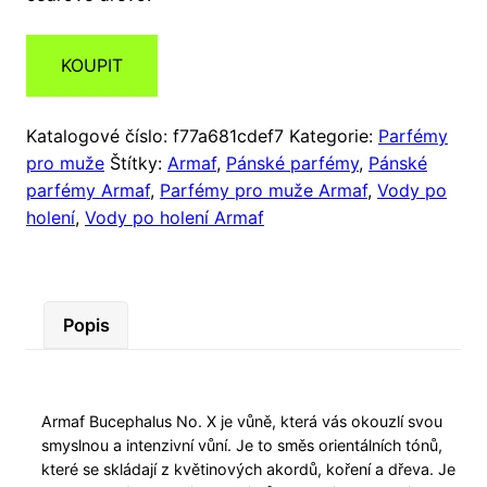
KOUPIT
Katalogové číslo:
f77a681cdef7
Kategorie:
Parfémy
pro muže
Štítky:
Armaf
,
Pánské parfémy
,
Pánské
parfémy Armaf
,
Parfémy pro muže Armaf
,
Vody po
holení
,
Vody po holení Armaf
Popis
Armaf Bucephalus No. X je vůně, která vás okouzlí svou
smyslnou a intenzivní vůní. Je to směs orientálních tónů,
které se skládají z květinových akordů, koření a dřeva. Je