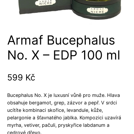
Armaf Bucephalus
No. X – EDP 100 ml
599
Kč
Bucephalus No. X je luxusní vůně pro muže. Hlava
obsahuje bergamot, grep, zázvor a pepř. V srdci
ucítíte kombinaci skořice, levandule, kůže,
pelargonie a šťavnatého jablka. Kompozici uzavírá
myrha, vetiver, pačuli, pryskyřice labdanum a
cedrové dřevo.