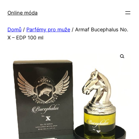
Přeskočit
na
Online móda
obsah
Domů
/
Parfémy pro muže
/ Armaf Bucephalus No.
X – EDP 100 ml