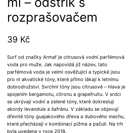
ml – odstřik s
rozprašovačem
39
Kč
Surf od značky Armaf je citrusová vodní parfémová
voda pro muže. Jak napovídá již název, tato
parfémová voda je velmi osvěžující a typické jsou
pro ní akvatické tóny, které přímo lákají k letnímu
dobrodružství. Svrchní tóny jsou citrusové – hlava je
spojením bergamotu, citronu a grapefruitu. V srdci
se ukrývají vodní a zelené tóny, které dokreslují
akordy levandule a šafránu. V základu se objevují
dřevité tóny guajakového dřeva a dubového mechu,
které přecházejí v kombinaci pižma a pačuli. Na trh
byla uvedena v roce 2018.