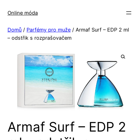
Přeskočit
na
Online móda
obsah
Domů
/
Parfémy pro muže
/ Armaf Surf – EDP 2 ml
– odstřik s rozprašovačem
Armaf Surf – EDP 2