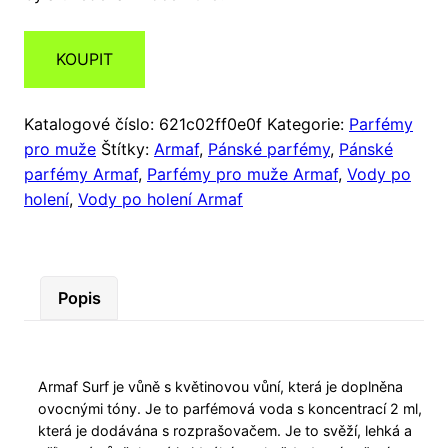
KOUPIT
Katalogové číslo:
621c02ff0e0f
Kategorie:
Parfémy
pro muže
Štítky:
Armaf
,
Pánské parfémy
,
Pánské
parfémy Armaf
,
Parfémy pro muže Armaf
,
Vody po
holení
,
Vody po holení Armaf
Popis
Armaf Surf je vůně s květinovou vůní, která je doplněna
ovocnými tóny. Je to parfémová voda s koncentrací 2 ml,
která je dodávána s rozprašovačem. Je to svěží, lehká a