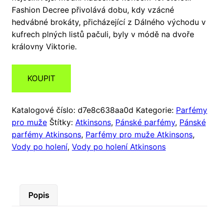
Fashion Decree přivolává dobu, kdy vzácné
hedvábné brokáty, přicházející z Dálného východu v
kufrech plných listů pačuli, byly v módě na dvoře
královny Viktorie.
KOUPIT
Katalogové číslo:
d7e8c638aa0d
Kategorie:
Parfémy
pro muže
Štítky:
Atkinsons
,
Pánské parfémy
,
Pánské
parfémy Atkinsons
,
Parfémy pro muže Atkinsons
,
Vody po holení
,
Vody po holení Atkinsons
Popis