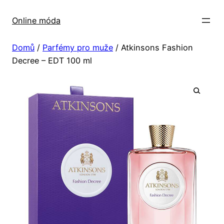
Přeskočit
na
Online móda
obsah
Domů
/
Parfémy pro muže
/ Atkinsons Fashion
Decree – EDT 100 ml