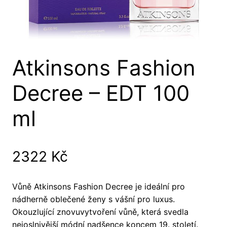
Atkinsons Fashion
Decree – EDT 100
ml
2322
Kč
Vůně Atkinsons Fashion Decree je ideální pro
nádherně oblečené ženy s vášní pro luxus.
Okouzlující znovuvytvoření vůně, která svedla
nejoslnivější módní nadšence koncem 19. století.