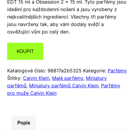
EDT 15 ml a Obsession 2 x 15 ml. Tyto parfémy jsou
ideální pro každodenní nošení a jsou vyrobeny z
nejkvalitnějších ingrediencí. Všechny tři parfémy
jsou navrženy tak, aby vám dodaly svěží a
osvěžující vůni po celý den.
KOUPIT
Katalogové číslo:
98817a2b5325
Kategorie:
Parfémy
Štítky:
Calvin Klein
,
Malé parfémy
,
Miniatury
parfémů
,
Miniatury parfémů Calvin Klein
,
Parfémy
pro muže Calvin Klein
Popis