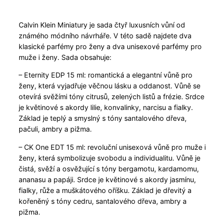
Calvin Klein Miniatury je sada čtyř luxusních vůní od
známého módního návrháře. V této sadě najdete dva
klasické parfémy pro ženy a dva unisexové parfémy pro
muže i ženy. Sada obsahuje:
– Eternity EDP 15 ml: romantická a elegantní vůně pro
ženy, která vyjadřuje věčnou lásku a oddanost. Vůně se
otevírá svěžími tóny citrusů, zelených listů a frézie. Srdce
je květinové s akordy lilie, konvalinky, narcisu a fialky.
Základ je teplý a smyslný s tóny santalového dřeva,
pačuli, ambry a pižma.
– CK One EDT 15 ml: revoluční unisexová vůně pro muže i
ženy, která symbolizuje svobodu a individualitu. Vůně je
čistá, svěží a osvěžující s tóny bergamotu, kardamomu,
ananasu a papáji. Srdce je květinové s akordy jasmínu,
fialky, růže a muškátového oříšku. Základ je dřevitý a
kořeněný s tóny cedru, santalového dřeva, ambry a
pižma.