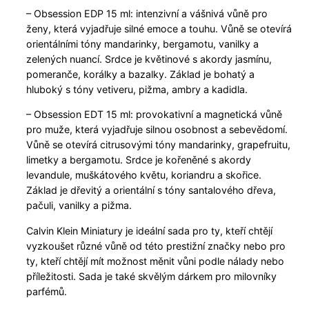
– Obsession EDP 15 ml: intenzivní a vášnivá vůně pro
ženy, která vyjadřuje silné emoce a touhu. Vůně se otevírá
orientálními tóny mandarinky, bergamotu, vanilky a
zelených nuancí. Srdce je květinové s akordy jasmínu,
pomeranče, korálky a bazalky. Základ je bohatý a
hluboký s tóny vetiveru, pižma, ambry a kadidla.
– Obsession EDT 15 ml: provokativní a magnetická vůně
pro muže, která vyjadřuje silnou osobnost a sebevědomí.
Vůně se otevírá citrusovými tóny mandarinky, grapefruitu,
limetky a bergamotu. Srdce je kořeněné s akordy
levandule, muškátového květu, koriandru a skořice.
Základ je dřevitý a orientální s tóny santalového dřeva,
pačuli, vanilky a pižma.
Calvin Klein Miniatury je ideální sada pro ty, kteří chtějí
vyzkoušet různé vůně od této prestižní značky nebo pro
ty, kteří chtějí mít možnost měnit vůni podle nálady nebo
příležitosti. Sada je také skvělým dárkem pro milovníky
parfémů.