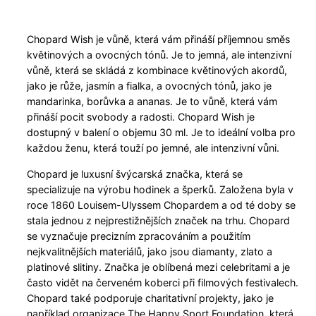
Chopard Wish je vůně, která vám přináší příjemnou směs
květinových a ovocných tónů. Je to jemná, ale intenzivní
vůně, která se skládá z kombinace květinových akordů,
jako je růže, jasmín a fialka, a ovocných tónů, jako je
mandarinka, borůvka a ananas. Je to vůně, která vám
přináší pocit svobody a radosti. Chopard Wish je
dostupný v balení o objemu 30 ml. Je to ideální volba pro
každou ženu, která touží po jemné, ale intenzivní vůni.
Chopard je luxusní švýcarská značka, která se
specializuje na výrobu hodinek a šperků. Založena byla v
roce 1860 Louisem-Ulyssem Chopardem a od té doby se
stala jednou z nejprestižnějších značek na trhu. Chopard
se vyznačuje precizním zpracováním a použitím
nejkvalitnějších materiálů, jako jsou diamanty, zlato a
platinové slitiny. Značka je oblíbená mezi celebritami a je
často vidět na červeném koberci při filmových festivalech.
Chopard také podporuje charitativní projekty, jako je
například organizace The Happy Sport Foundation, která