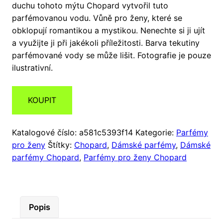
duchu tohoto mýtu Chopard vytvořil tuto
parfémovanou vodu. Vůně pro ženy, které se
obklopují romantikou a mystikou. Nenechte si ji ujít
a využijte ji při jakékoli příležitosti. Barva tekutiny
parfémované vody se může lišit. Fotografie je pouze
ilustrativní.
KOUPIT
Katalogové číslo:
a581c5393f14
Kategorie:
Parfémy
pro ženy
Štítky:
Chopard
,
Dámské parfémy
,
Dámské
parfémy Chopard
,
Parfémy pro ženy Chopard
Popis