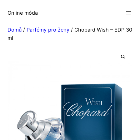
Přeskočit
na
Online móda
obsah
Domů
/
Parfémy pro ženy
/ Chopard Wish – EDP 30
ml