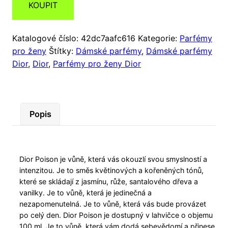
KOUPIT
Katalogové číslo:
42dc7aafc616
Kategorie:
Parfémy
pro ženy
Štítky:
Dámské parfémy
,
Dámské parfémy
Dior
,
Dior
,
Parfémy pro ženy Dior
Popis
Dior Poison je vůně, která vás okouzlí svou smyslností a
intenzitou. Je to směs květinových a kořeněných tónů,
které se skládají z jasmínu, růže, santalového dřeva a
vanilky. Je to vůně, která je jedinečná a
nezapomenutelná. Je to vůně, která vás bude provázet
po celý den. Dior Poison je dostupný v lahvičce o objemu
100 ml. Je to vůně, která vám dodá sebevědomí a přinese