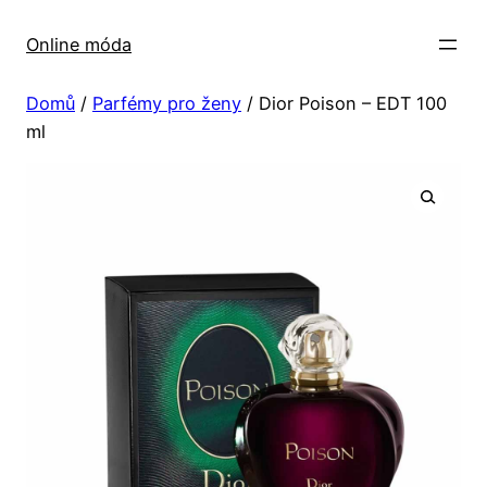
Přeskočit
na
Online móda
obsah
Domů
/
Parfémy pro ženy
/ Dior Poison – EDT 100
ml