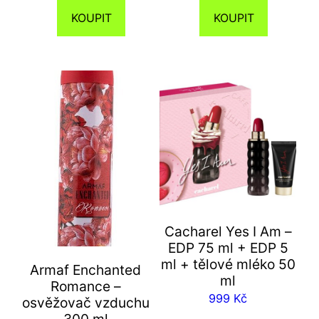
KOUPIT
KOUPIT
Cacharel Yes I Am –
EDP 75 ml + EDP 5
ml + tělové mléko 50
Armaf Enchanted
ml
Romance –
999
Kč
osvěžovač vzduchu