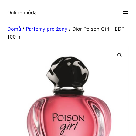
Přeskočit
na
Online móda
obsah
Domů
/
Parfémy pro ženy
/ Dior Poison Girl – EDP
100 ml