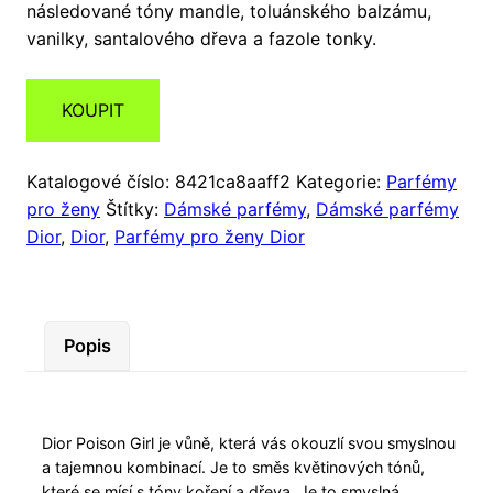
následované tóny mandle, toluánského balzámu,
vanilky, santalového dřeva a fazole tonky.
KOUPIT
Katalogové číslo:
8421ca8aaff2
Kategorie:
Parfémy
pro ženy
Štítky:
Dámské parfémy
,
Dámské parfémy
Dior
,
Dior
,
Parfémy pro ženy Dior
Popis
Dior Poison Girl je vůně, která vás okouzlí svou smyslnou
a tajemnou kombinací. Je to směs květinových tónů,
které se mísí s tóny koření a dřeva. Je to smyslná,