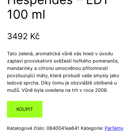
100 ml
3492
Kč
Tato zelená, aromatická vůně vás hned v úvodu
zaplaví provokativní svěžestí hořkého pomeranče,
mandarinky a citronu umocněnou přítomností
povzbuzující máty, která probudí vaše smysly jako
ledová sprcha. Díky tomu je obzvláště oblíbená u
mužů. Vůně byla uvedena na trh v roce 2008.
KOUPIT
Katalogové číslo:
0840041ea641
Kategorie:
Parfémy