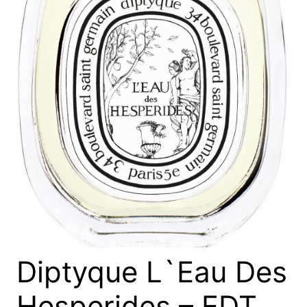
Diptyque L`Eau Des
Hesperides – EDT