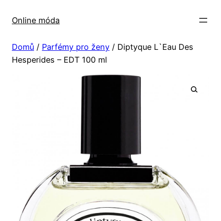
Přeskočit
na
Online móda
obsah
Domů
/
Parfémy pro ženy
/ Diptyque L`Eau Des
Hesperides – EDT 100 ml