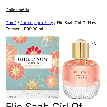
Přeskočit
na
Online móda
obsah
Domů
/
Parfémy pro ženy
/ Elie Saab Girl Of Now
Forever – EDP 90 ml
Elie Saab Girl Of