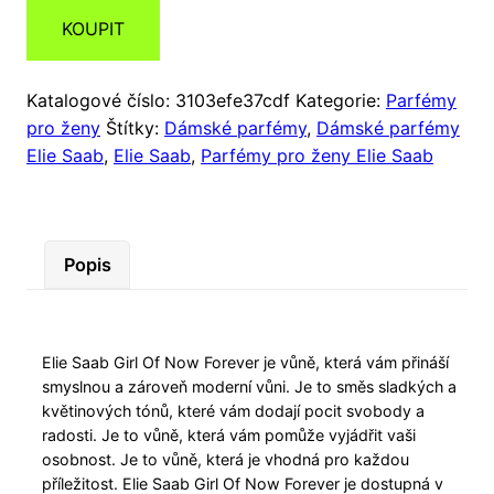
KOUPIT
Katalogové číslo:
3103efe37cdf
Kategorie:
Parfémy
pro ženy
Štítky:
Dámské parfémy
,
Dámské parfémy
Elie Saab
,
Elie Saab
,
Parfémy pro ženy Elie Saab
Popis
Elie Saab Girl Of Now Forever je vůně, která vám přináší
smyslnou a zároveň moderní vůni. Je to směs sladkých a
květinových tónů, které vám dodají pocit svobody a
radosti. Je to vůně, která vám pomůže vyjádřit vaši
osobnost. Je to vůně, která je vhodná pro každou
příležitost. Elie Saab Girl Of Now Forever je dostupná v