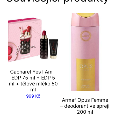
Cacharel Yes I Am –
EDP 75 ml + EDP 5
ml + tělové mléko 50
ml
999
Kč
Armaf Opus Femme
– deodorant ve spreji
200 ml