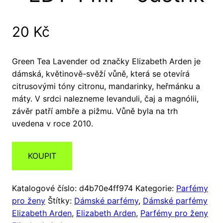
20
Kč
Green Tea Lavender od značky Elizabeth Arden je
dámská, květinově-svěží vůně, která se otevírá
citrusovými tóny citronu, mandarinky, heřmánku a
máty. V srdci nalezneme levanduli, čaj a magnólii,
závěr patří ambře a pižmu. Vůně byla na trh
uvedena v roce 2010.
KOUPIT
Katalogové číslo:
d4b70e4ff974
Kategorie:
Parfémy
pro ženy
Štítky:
Dámské parfémy
,
Dámské parfémy
Elizabeth Arden
,
Elizabeth Arden
,
Parfémy pro ženy