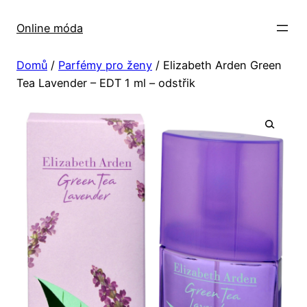
Přeskočit
na
Online móda
obsah
Domů
/
Parfémy pro ženy
/ Elizabeth Arden Green
Tea Lavender – EDT 1 ml – odstřik