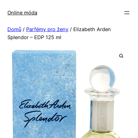
Přeskočit
na
Online móda
obsah
Domů
/
Parfémy pro ženy
/ Elizabeth Arden
Splendor – EDP 125 ml