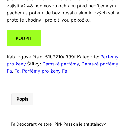
zajistí až 48 hodinovou ochranu před nepříjemným
pachem a potem. Je bez obsahu aluminiových solí a
proto je vhodný i pro citlivou pokožku.
KOUPIT
Katalogové číslo:
51b7210a999f
Kategorie:
Parfémy
pro ženy
Štítky:
Dámské parfémy
,
Dámské parfémy
Fa
,
Fa
,
Parfémy pro ženy Fa
Popis
Fa Deodorant ve spreji Pink Passion je antistainový