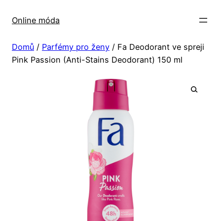
Přeskočit
na
Online móda
obsah
Domů
/
Parfémy pro ženy
/ Fa Deodorant ve spreji
Pink Passion (Anti-Stains Deodorant) 150 ml