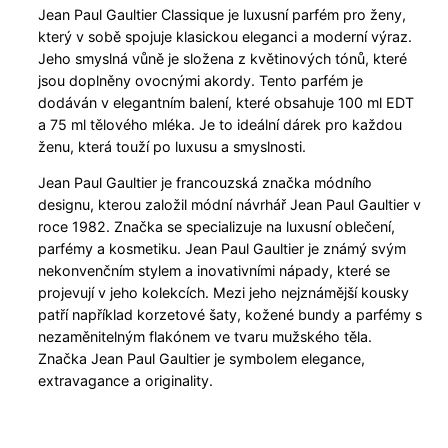
Jean Paul Gaultier Classique je luxusní parfém pro ženy,
který v sobě spojuje klasickou eleganci a moderní výraz.
Jeho smyslná vůně je složena z květinových tónů, které
jsou doplněny ovocnými akordy. Tento parfém je
dodáván v elegantním balení, které obsahuje 100 ml EDT
a 75 ml tělového mléka. Je to ideální dárek pro každou
ženu, která touží po luxusu a smyslnosti.
Jean Paul Gaultier je francouzská značka módního
designu, kterou založil módní návrhář Jean Paul Gaultier v
roce 1982. Značka se specializuje na luxusní oblečení,
parfémy a kosmetiku. Jean Paul Gaultier je známý svým
nekonvenčním stylem a inovativními nápady, které se
projevují v jeho kolekcích. Mezi jeho nejznámější kousky
patří například korzetové šaty, kožené bundy a parfémy s
nezaměnitelným flakónem ve tvaru mužského těla.
Značka Jean Paul Gaultier je symbolem elegance,
extravagance a originality.