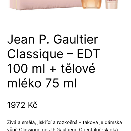
Jean P. Gaultier
Classique – EDT
100 ml + tělové
mléko 75 ml
1972
Kč
Živá a smělá, jiskřící a rozkošná – taková je dámská
vůně Classique od J.P.Gaultiera. Orientálně-sladká