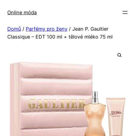
Přeskočit
na
Online móda
obsah
Domů
/
Parfémy pro ženy
/ Jean P. Gaultier
Classique – EDT 100 ml + tělové mléko 75 ml