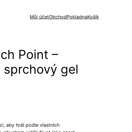
Můj účet
Obchod
Pokladna
Košík
ch Point –
 sprchový gel
, aby hrál podle vlastních