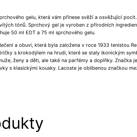
rchového gelu, která vám přinese svěží a osvěžující poci
itých tónů. Sprchový gel je vyroben z přírodních ingredien
ahuje 50 ml EDT a 75 ml sprchového gelu.
ečení a obuvi, která byla založena v roce 1933 tenistou 
tričky s krokodýlem na hrudi, které se staly ikonickým sy
muže, ženy a děti, ale také na parfémy a doplňky. Značka 
rvky s klasickými kousky. Lacoste je oblíbenou značkou mezi
odukty