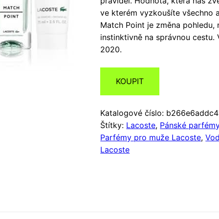
pravidel. Hodnota, která nás zv
ve kterém vyzkoušíte všechno a b
Match Point je změna pohledu, n
instinktivně na správnou cestu.
2020.
KOUPIT
Katalogové číslo:
b266e6addc4
Štítky:
Lacoste
,
Pánské parfém
Parfémy pro muže Lacoste
,
Vod
Lacoste