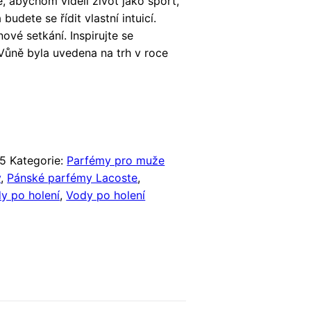
e, abychom viděli život jako sport,
udete se řídit vlastní intuicí.
ové setkání. Inspirujte se
 Vůně byla uvedena na trh v roce
5
Kategorie:
Parfémy pro muže
y
,
Pánské parfémy Lacoste
,
y po holení
,
Vody po holení