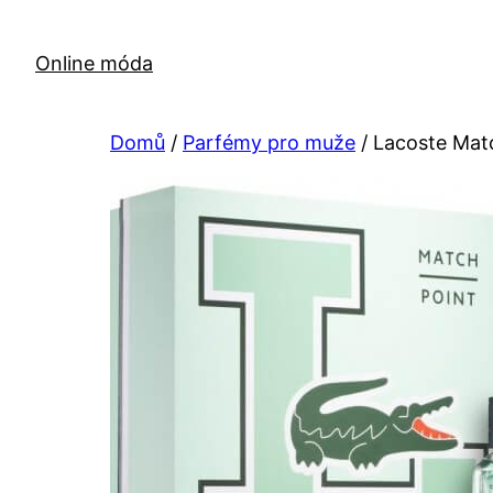
Přeskočit
na
Online móda
obsah
Domů
/
Parfémy pro muže
/ Lacoste Matc