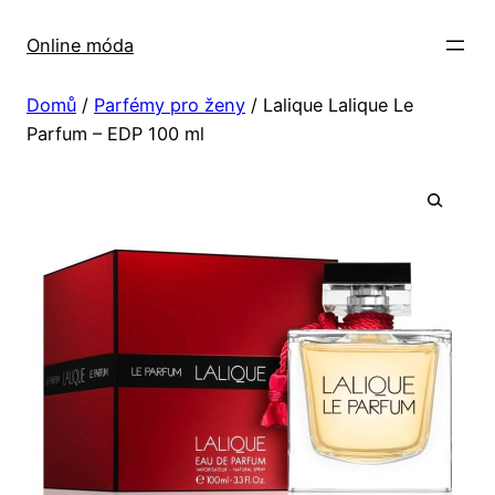
Přeskočit
na
Online móda
obsah
Domů
/
Parfémy pro ženy
/ Lalique Lalique Le
Parfum – EDP 100 ml