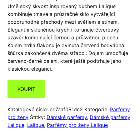
Umělecký skvost inspirovaný duchem Lalique
kombinuje tmavé a průzračné sklo vytvářející
pozoruhodné přechody mezi světlem a stínem.
Elegantní skleněnou krychli korunuje čtvercový
uzávěr kombinující černou a průsvitnou plochu.
Kolem hrdla flakonu je ovinuta červená hedvábná
šňůrka zakončená dvěma střapci. Dojem umocňuje
červeno-černé balení, které ještě podtrhuje jeho
klasickou eleganci..
KOUPIT
Katalogové číslo:
ee7aaf091dc2
Kategorie:
Parfémy
pro ženy
Štítky:
Dámské parfémy
,
Dámské parfémy
Lalique
,
Lalique
,
Parfémy pro ženy Lalique