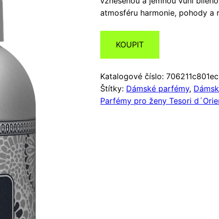
vzněšenou a jemnou vůní bílého
atmosféru harmonie, pohody a r
KOUPIT
Katalogové číslo:
706211c801ec
Štítky:
Dámské parfémy
,
Dámské
Parfémy pro ženy Tesori d´Orie