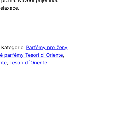
 pižma. Navodí příjemnou
elaxace.
Kategorie:
Parfémy pro ženy
 parfémy Tesori d´Oriente
,
nte
,
Tesori d´Oriente