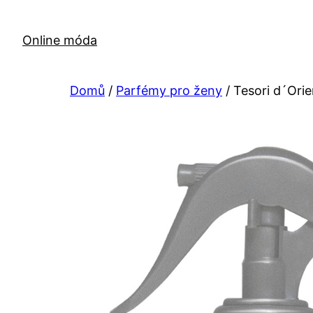
Přeskočit
na
Online móda
obsah
Domů
/
Parfémy pro ženy
/ Tesori d´Ori