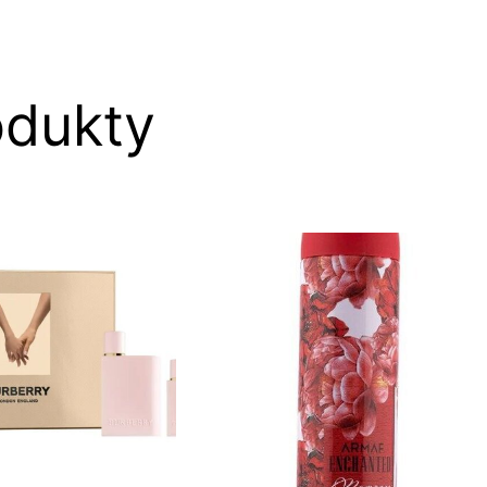
odukty