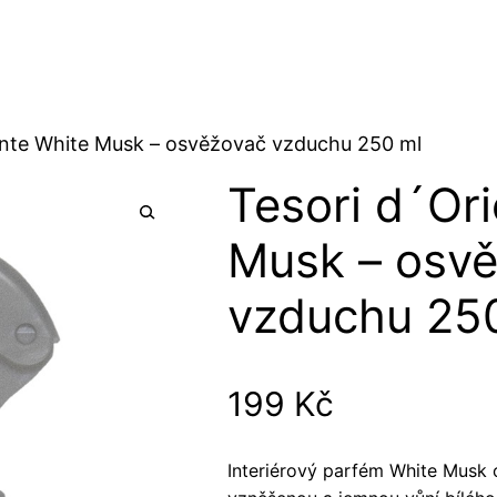
ente White Musk – osvěžovač vzduchu 250 ml
Tesori d´Or
Musk – osv
vzduchu 25
199
Kč
Interiérový parfém White Musk