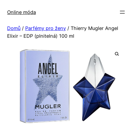
Přeskočit
na
Online móda
obsah
Domů
/
Parfémy pro ženy
/ Thierry Mugler Angel
Elixir – EDP (plnitelná) 100 ml