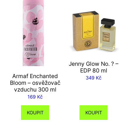
Jenny Glow No. ? –
EDP 80 ml
Armaf Enchanted
349
Kč
Bloom – osvěžovač
vzduchu 300 ml
169
Kč
KOUPIT
KOUPIT