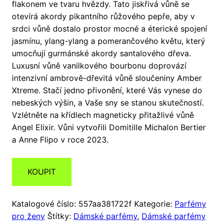
flakonem ve tvaru hvězdy. Tato jiskřivá vůně se
otevírá akordy pikantního růžového pepře, aby v
srdci vůně dostalo prostor mocné a éterické spojení
jasmínu, ylang-ylang a pomerančového květu, který
umocňují gurmánské akordy santalového dřeva.
Luxusní vůně vanilkového bourbonu doprovází
intenzivní ambrově-dřevitá vůně sloučeniny Amber
Xtreme. Stačí jedno přivonění, které Vás vynese do
nebeských výšin, a Vaše sny se stanou skutečností.
Vzlétněte na křídlech magneticky přitažlivé vůně
Angel Elixir. Vůni vytvořili Domitille Michalon Bertier
a Anne Flipo v roce 2023.
KOUPIT
Katalogové číslo:
557aa381722f
Kategorie:
Parfémy
pro ženy
Štítky:
Dámské parfémy
,
Dámské parfémy