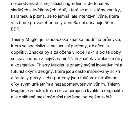
nejčerstvějších a nejčistších ingrediencí. Je to směs
sladkých a květinových tónů, které se mísí s tóny vanilky,
karamelu a pižma. Je to jemná, ale intenzivní vůně, která
vás bude provázet po celý den. Balení obsahuje 50 ml
EDP.
Thierry Mugler je francouzská značka módního průmyslu,
která se specializuje na luxusní parfémy, oblečení a
doplňky. Značka byla založena v roce 1974 a od té doby
se stala jednou z nejvýznamnějších značek v oblasti módy
a kosmetiky. Thierry Mugler je známý svými inovativními a
futuristickými designy, které jsou často inspirovány sci-fi
a fantasy prvky. Jeho parfémy jsou také velmi oblíbené
díky svým unikátním a nezapomenutelným vůním. Thierry
Mugler je značka, která se zaměřuje na kvalitu a originalitu
a je oblíbená mezi módními nadšenci po celém světě.