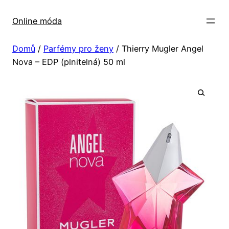
Přeskočit
na
Online móda
obsah
Domů
/
Parfémy pro ženy
/ Thierry Mugler Angel
Nova – EDP (plnitelná) 50 ml