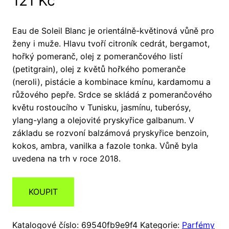
121
Kč
Eau de Soleil Blanc je orientálně-květinová vůně pro
ženy i muže. Hlavu tvoří citroník cedrát, bergamot,
hořký pomeranč, olej z pomerančového listí
(petitgrain), olej z květů hořkého pomeranče
(neroli), pistácie a kombinace kmínu, kardamomu a
růžového pepře. Srdce se skládá z pomerančového
květu rostoucího v Tunisku, jasmínu, tuberósy,
ylang-ylang a olejovité pryskyřice galbanum. V
základu se rozvoní balzámová pryskyřice benzoin,
kokos, ambra, vanilka a fazole tonka. Vůně byla
uvedena na trh v roce 2018.
KOUPIT
Katalogové číslo:
69540fb9e9f4
Kategorie:
Parfémy