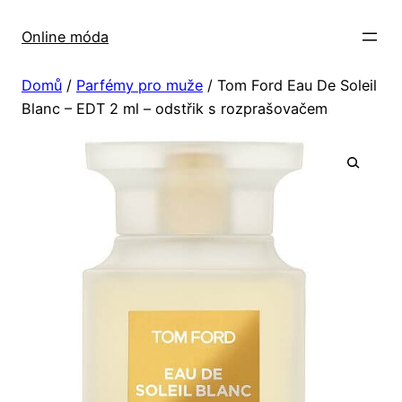
Přeskočit
na
Online móda
obsah
Domů
/
Parfémy pro muže
/ Tom Ford Eau De Soleil
Blanc – EDT 2 ml – odstřik s rozprašovačem