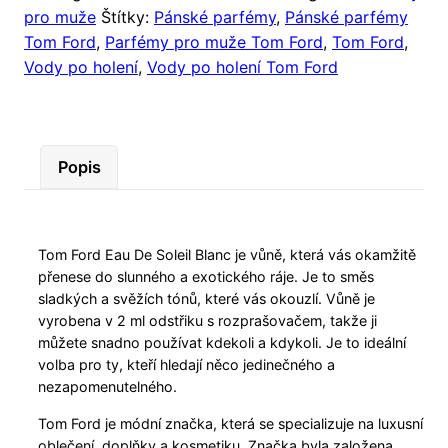
pro muže
Štítky:
Pánské parfémy
,
Pánské parfémy
Tom Ford
,
Parfémy pro muže Tom Ford
,
Tom Ford
,
Vody po holení
,
Vody po holení Tom Ford
Popis
Tom Ford Eau De Soleil Blanc je vůně, která vás okamžitě
přenese do slunného a exotického ráje. Je to směs
sladkých a svěžích tónů, které vás okouzlí. Vůně je
vyrobena v 2 ml odstřiku s rozprašovačem, takže ji
můžete snadno používat kdekoli a kdykoli. Je to ideální
volba pro ty, kteří hledají něco jedinečného a
nezapomenutelného.
Tom Ford je módní značka, která se specializuje na luxusní
oblečení, doplňky a kosmetiku. Značka byla založena