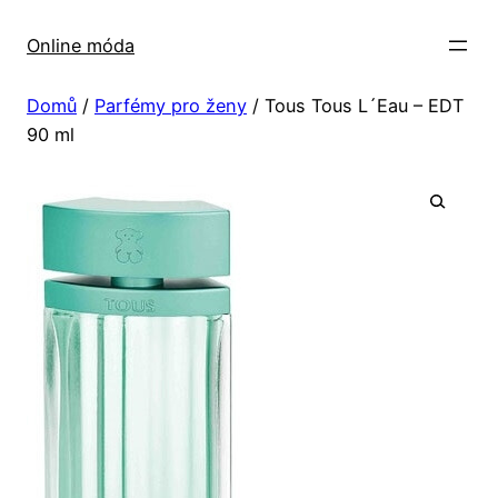
Přeskočit
na
Online móda
obsah
Domů
/
Parfémy pro ženy
/ Tous Tous L´Eau – EDT
90 ml