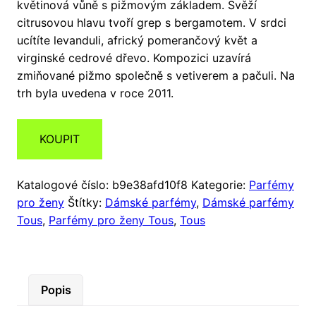
květinová vůně s pižmovým základem. Svěží
citrusovou hlavu tvoří grep s bergamotem. V srdci
ucítíte levanduli, africký pomerančový květ a
virginské cedrové dřevo. Kompozici uzavírá
zmiňované pižmo společně s vetiverem a pačuli. Na
trh byla uvedena v roce 2011.
KOUPIT
Katalogové číslo:
b9e38afd10f8
Kategorie:
Parfémy
pro ženy
Štítky:
Dámské parfémy
,
Dámské parfémy
Tous
,
Parfémy pro ženy Tous
,
Tous
Popis