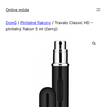
Přeskočit
na
Online móda
obsah
Domů
/
Plnitelné flakony
/ Travalo Classic HD –
plnitelný flakon 5 ml (černý)