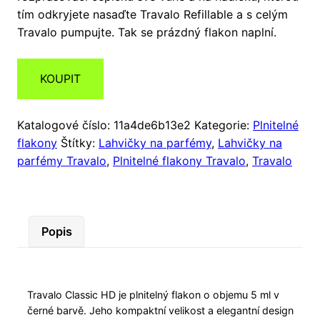
tím odkryjete nasaďte Travalo Refillable a s celým
Travalo pumpujte. Tak se prázdný flakon naplní.
KOUPIT
Katalogové číslo:
11a4de6b13e2
Kategorie:
Plnitelné
flakony
Štítky:
Lahvičky na parfémy
,
Lahvičky na
parfémy Travalo
,
Plnitelné flakony Travalo
,
Travalo
Popis
Travalo Classic HD je plnitelný flakon o objemu 5 ml v
černé barvě. Jeho kompaktní velikost a elegantní design