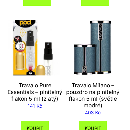
Travalo Pure
Travalo Milano –
Essentials – plnitelný
pouzdro na plnitelný
flakon 5 ml (zlatý)
flakon 5 ml (světle
modré)
141
Kč
403
Kč
KOUPIT
KOUPIT