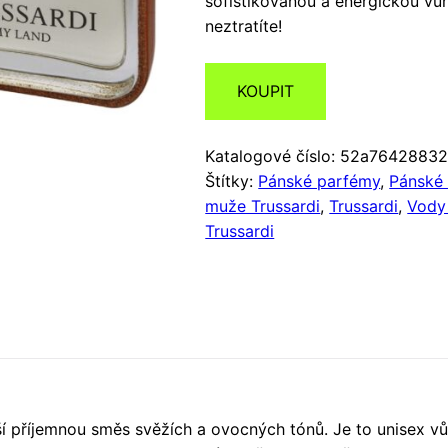
sofistikovanou a energickou vůn
neztratíte!
KOUPIT
Katalogové číslo:
52a76428832
Štítky:
Pánské parfémy
,
Pánské 
muže Trussardi
,
Trussardi
,
Vody 
Trussardi
ší příjemnou směs svěžích a ovocných tónů. Je to unisex vů