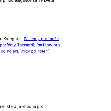
í plnou elegance se ve světě
e
Kategorie:
Parfémy pro muže
parfémy Trussardi
,
Parfémy pro
po holení
,
Vody po holení
ně, která je vhodná pro