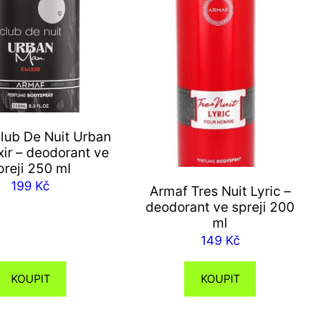
lub De Nuit Urban
xir – deodorant ve
preji 250 ml
199
Kč
Armaf Tres Nuit Lyric –
deodorant ve spreji 200
ml
149
Kč
KOUPIT
KOUPIT