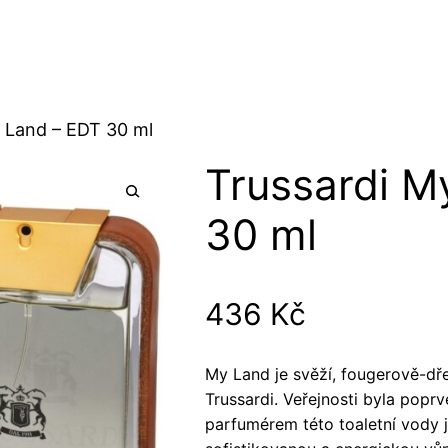
y Land – EDT 30 ml
Trussardi M
30 ml
436
Kč
My Land je svěží, fougerově-dř
Trussardi. Veřejnosti byla popr
parfumérem této toaletní vody j