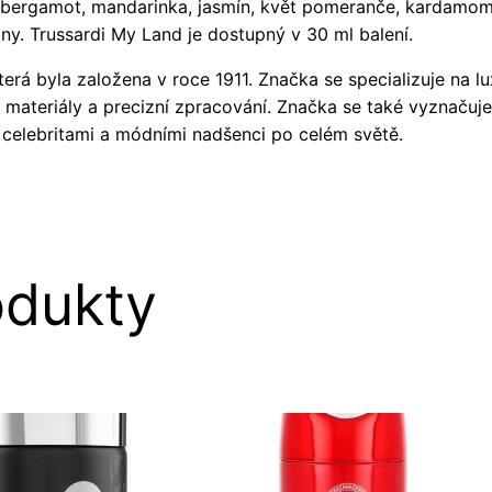
 bergamot, mandarinka, jasmín, květ pomeranče, kardamom, 
 dny. Trussardi My Land je dostupný v 30 ml balení.
erá byla založena v roce 1911. Značka se specializuje na lu
ní materiály a precizní zpracování. Značka se také vyznaču
i celebritami a módními nadšenci po celém světě.
odukty