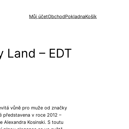
Můj účet
Obchod
Pokladna
Košík
y Land – EDT
evitá vůně pro muže od značky
vé představena v roce 2012 –
e Alexandra Kosinski. S toutu