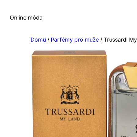
Přeskočit
na
Online móda
obsah
Domů
/
Parfémy pro muže
/ Trussardi M