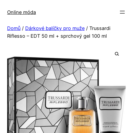
Přeskočit
na
Online móda
obsah
Domů
/
Dárkové balíčky pro muže
/ Trussardi
Riflesso – EDT 50 ml + sprchový gel 100 ml