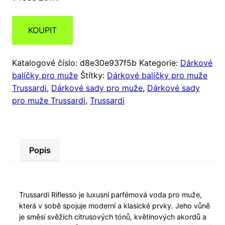
KOUPIT
Katalogové číslo:
d8e30e937f5b
Kategorie:
Dárkové
balíčky pro muže
Štítky:
Dárkové balíčky pro muže
Trussardi
,
Dárkové sady pro muže
,
Dárkové sady
pro muže Trussardi
,
Trussardi
Popis
Trussardi Riflesso je luxusní parfémová voda pro muže,
která v sobě spojuje moderní a klasické prvky. Jeho vůně
je směsí svěžích citrusových tónů, květinových akordů a