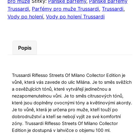
pro muže
Štítky:
Pánské parfémy
,
Pánské parfémy
Trussardi
,
Parfémy pro muže Trussardi
,
Trussardi
,
Vody po holení
,
Vody po holení Trussardi
Popis
Trussardi Riflesso Streets Of Milano Collector Edition je
vůně, která vás zavede do ulic Milána. Je to směs svěžích
a osvěžujících tónů, které vytvářejí jedinečnou a
nezapomenutelnou vůni. Je to směs citrusových tónů,
které jsou doplněny ovocnými tóny a květinovými akordy.
Je to vůně, která je určena pro muže, kteří touží po
dobrodružství a kteří se nebojí vyjít ze své komfortní
zóny. Trussardi Riflesso Streets Of Milano Collector
Edition je dostupná v lahvičce o objemu 100 ml.