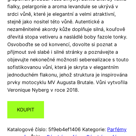
fialky, pelargonie a aroma levandule se ukrývá v
srdci vůně, které je elegantní a velmi atraktivní,
stejně jako nositel této vůně. Autentické a
nezaměnitelné akordy kůže doplňuje silná, kouřově
dřevitá stopa vetiveru a nasládlé boby fazole tonky.
Osvoboďte se od konvencí, dovolte si poznat a
přijmout své slabé i silné stránky a poznávejte a
objevujte nekonečné možnosti seberealizace s touto
sofistikovanou vůní, která je skryta v elegantním
jednoduchém flakonu, jehož struktura je inspirována
prvky motocyklu MV Augusta Brutale. Vůni vytvořila
Veronique Nyberg v roce 2018.
KOUPIT
Katalogové číslo:
5f9eb4ef1406
Kategorie:
Parfémy