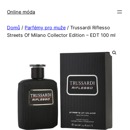
Přeskočit
na
Online móda
obsah
Domů
/
Parfémy pro muže
/ Trussardi Riflesso
Streets Of Milano Collector Edition – EDT 100 ml