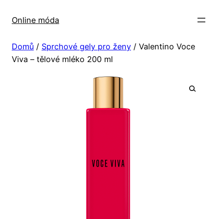
Přeskočit
na
Online móda
obsah
Domů
/
Sprchové gely pro ženy
/ Valentino Voce
Viva – tělové mléko 200 ml