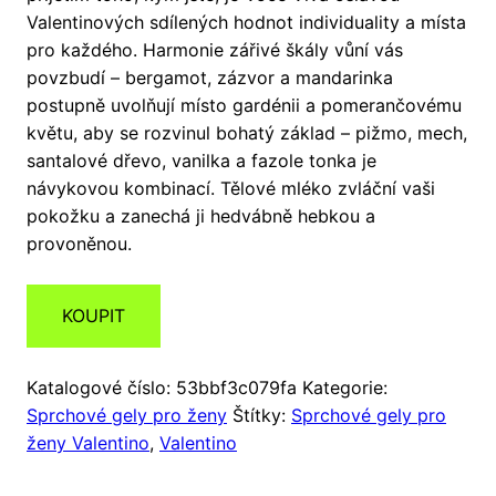
Valentinových sdílených hodnot individuality a místa
pro každého. Harmonie zářivé škály vůní vás
povzbudí – bergamot, zázvor a mandarinka
postupně uvolňují místo gardénii a pomerančovému
květu, aby se rozvinul bohatý základ – pižmo, mech,
santalové dřevo, vanilka a fazole tonka je
návykovou kombinací. Tělové mléko zvláční vaši
pokožku a zanechá ji hedvábně hebkou a
provoněnou.
KOUPIT
Katalogové číslo:
53bbf3c079fa
Kategorie:
Sprchové gely pro ženy
Štítky:
Sprchové gely pro
ženy Valentino
,
Valentino