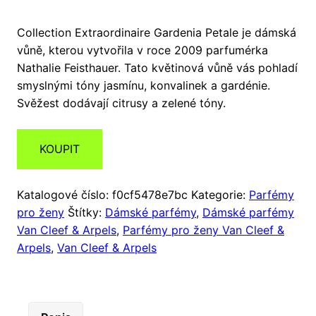
Collection Extraordinaire Gardenia Petale je dámská
vůně, kterou vytvořila v roce 2009 parfumérka
Nathalie Feisthauer. Tato květinová vůně vás pohladí
smyslnými tóny jasmínu, konvalinek a gardénie.
Svěžest dodávají citrusy a zelené tóny.
KOUPIT
Katalogové číslo:
f0cf5478e7bc
Kategorie:
Parfémy
pro ženy
Štítky:
Dámské parfémy
,
Dámské parfémy
Van Cleef & Arpels
,
Parfémy pro ženy Van Cleef &
Arpels
,
Van Cleef & Arpels