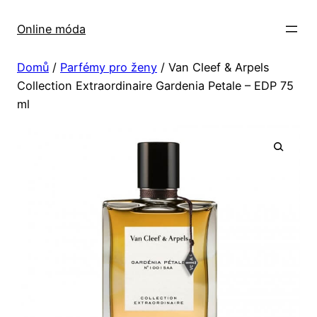
Přeskočit
na
Online móda
obsah
Domů
/
Parfémy pro ženy
/ Van Cleef & Arpels
Collection Extraordinaire Gardenia Petale – EDP 75
ml