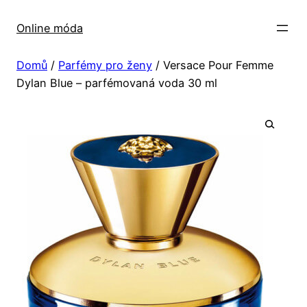
Přeskočit
na
Online móda
obsah
Domů
/
Parfémy pro ženy
/ Versace Pour Femme
Dylan Blue – parfémovaná voda 30 ml