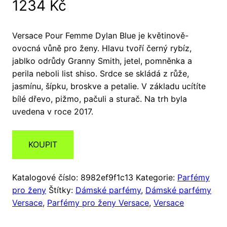
1234
Kč
Versace Pour Femme Dylan Blue je květinově-
ovocná vůně pro ženy. Hlavu tvoří černý rybíz,
jablko odrůdy Granny Smith, jetel, pomněnka a
perila neboli list shiso. Srdce se skládá z růže,
jasmínu, šípku, broskve a petalie. V základu ucítíte
bílé dřevo, pižmo, pačuli a sturač. Na trh byla
uvedena v roce 2017.
KOUPIT
Katalogové číslo:
8982ef9f1c13
Kategorie:
Parfémy
pro ženy
Štítky:
Dámské parfémy
,
Dámské parfémy
Versace
,
Parfémy pro ženy Versace
,
Versace