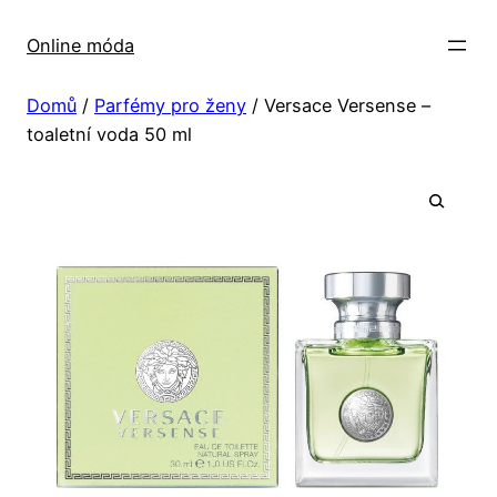
Přeskočit
na
Online móda
obsah
Domů
/
Parfémy pro ženy
/ Versace Versense –
toaletní voda 50 ml