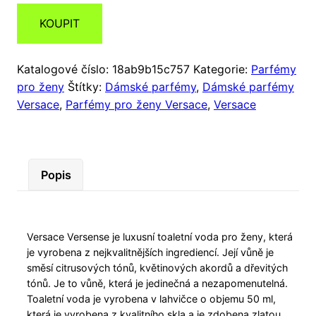
KOUPIT
Katalogové číslo:
18ab9b15c757
Kategorie:
Parfémy
pro ženy
Štítky:
Dámské parfémy
,
Dámské parfémy
Versace
,
Parfémy pro ženy Versace
,
Versace
Popis
Versace Versense je luxusní toaletní voda pro ženy, která
je vyrobena z nejkvalitnějších ingrediencí. Její vůně je
směsí citrusových tónů, květinových akordů a dřevitých
tónů. Je to vůně, která je jedinečná a nezapomenutelná.
Toaletní voda je vyrobena v lahvičce o objemu 50 ml,
která je vyrobena z kvalitního skla a je zdobena zlatou