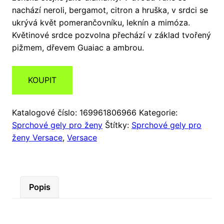
nachází neroli, bergamot, citron a hruška, v srdci se
ukrývá květ pomerančovníku, leknín a mimóza.
Květinové srdce pozvolna přechází v základ tvořený
pižmem, dřevem Guaiac a ambrou.
KOUPIT
Katalogové číslo:
169961806966
Kategorie:
Sprchové gely pro ženy
Štítky:
Sprchové gely pro
ženy Versace
,
Versace
Popis