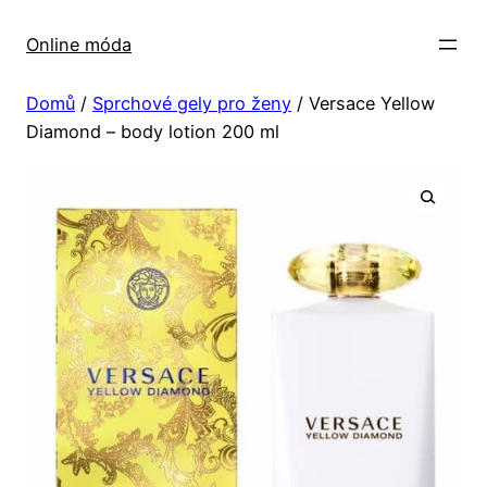
Přeskočit
na
Online móda
obsah
Domů
/
Sprchové gely pro ženy
/ Versace Yellow
Diamond – body lotion 200 ml