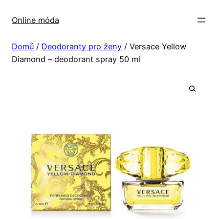
Přeskočit
na
Online móda
obsah
Domů
/
Deodoranty pro ženy
/ Versace Yellow
Diamond – deodorant spray 50 ml