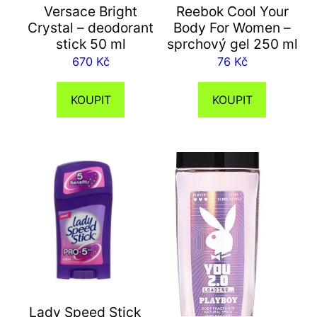
Versace Bright
Reebok Cool Your
Crystal – deodorant
Body For Women –
stick 50 ml
sprchový gel 250 ml
670
Kč
76
Kč
KOUPIT
KOUPIT
Lady Speed Stick