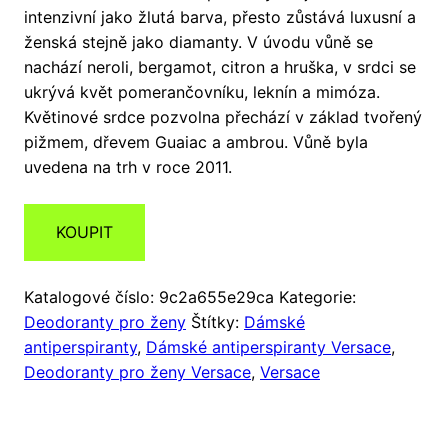
intenzivní jako žlutá barva, přesto zůstává luxusní a
ženská stejně jako diamanty. V úvodu vůně se
nachází neroli, bergamot, citron a hruška, v srdci se
ukrývá květ pomerančovníku, leknín a mimóza.
Květinové srdce pozvolna přechází v základ tvořený
pižmem, dřevem Guaiac a ambrou. Vůně byla
uvedena na trh v roce 2011.
KOUPIT
Katalogové číslo:
9c2a655e29ca
Kategorie:
Deodoranty pro ženy
Štítky:
Dámské
antiperspiranty
,
Dámské antiperspiranty Versace
,
Deodoranty pro ženy Versace
,
Versace