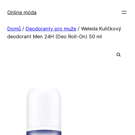
Přeskočit
na
Online móda
obsah
Domů
/
Deodoranty pro muže
/ Weleda Kuličkový
deodorant Men 24H (Deo Roll-On) 50 ml