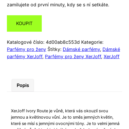
zamilujete od první minuty, kdy se s ní setkáte.
KOUPIT
Katalogové číslo:
4d00ab8c553d
Kategorie:
Parfémy pro ženy
Štítky:
Dámské parfémy
,
Dámské
parfémy XerJoff
,
Parfémy pro ženy XerJoff
,
XerJoff
Popis
XerJoff Ivory Route je vůně, která vás okouzlí svou
jemnou a květinovou vůní. Je to směs jemných květin,
které se mísí s jemnými ovocnými tóny. Je to velmi jemná