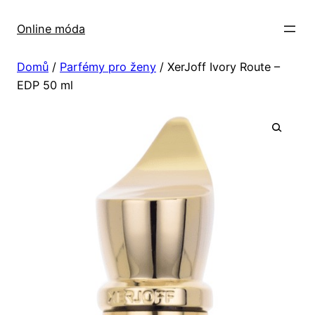
Přeskočit
na
Online móda
obsah
Domů
/
Parfémy pro ženy
/ XerJoff Ivory Route –
EDP 50 ml