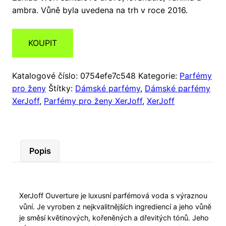
ambra. Vůně byla uvedena na trh v roce 2016.
KOUPIT
Katalogové číslo:
0754efe7c548
Kategorie:
Parfémy
pro ženy
Štítky:
Dámské parfémy
,
Dámské parfémy
XerJoff
,
Parfémy pro ženy XerJoff
,
XerJoff
Popis
XerJoff Ouverture je luxusní parfémová voda s výraznou
vůní. Je vyroben z nejkvalitnějších ingrediencí a jeho vůně
je směsí květinových, kořeněných a dřevitých tónů. Jeho