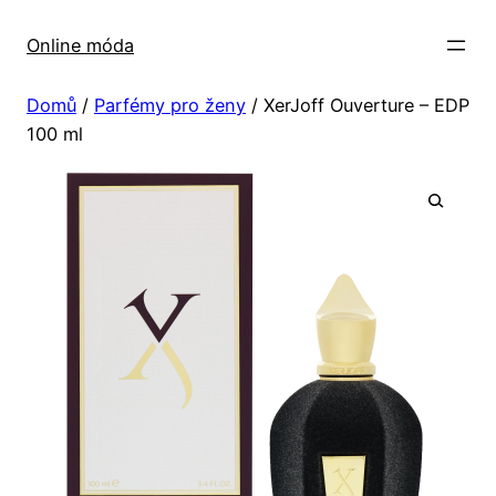
Přeskočit
na
Online móda
obsah
Domů
/
Parfémy pro ženy
/ XerJoff Ouverture – EDP
100 ml