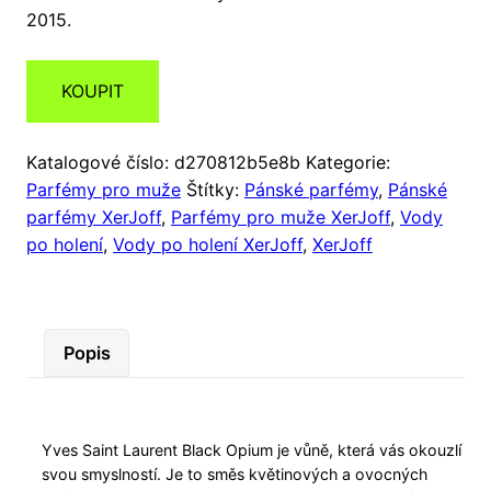
2015.
KOUPIT
Katalogové číslo:
d270812b5e8b
Kategorie:
Parfémy pro muže
Štítky:
Pánské parfémy
,
Pánské
parfémy XerJoff
,
Parfémy pro muže XerJoff
,
Vody
po holení
,
Vody po holení XerJoff
,
XerJoff
Popis
Yves Saint Laurent Black Opium je vůně, která vás okouzlí
svou smyslností. Je to směs květinových a ovocných