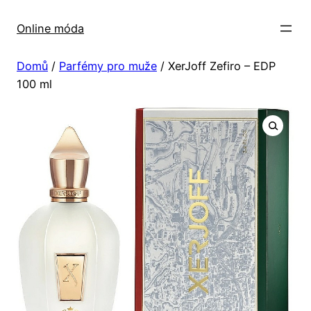
Přeskočit
na
Online móda
obsah
Domů
/
Parfémy pro muže
/ XerJoff Zefiro – EDP
100 ml