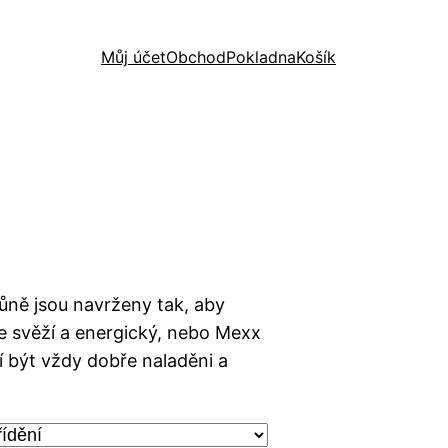
Můj účet
Obchod
Pokladna
Košík
vůně jsou navrženy tak, aby
 je svěží a energický, nebo Mexx
í být vždy dobře naladěni a