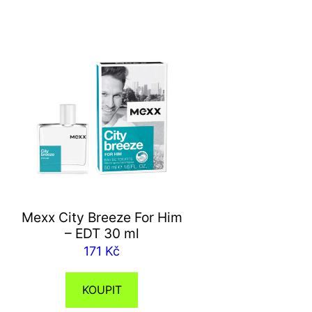
Mexx City Breeze For Him
– EDT 30 ml
171
Kč
KOUPIT