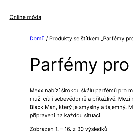
Přeskočit
na
Online móda
obsah
Domů
/ Produkty se štítkem „Parfémy p
Parfémy pro
Mexx nabízí širokou škálu parfémů pro mu
muži cítili sebevědomě a přitažlivě. Mezi
Black Man, který je smyslný a tajemný. M
připraveni na každou situaci.
Zobrazen 1. – 16. z 30 výsledků