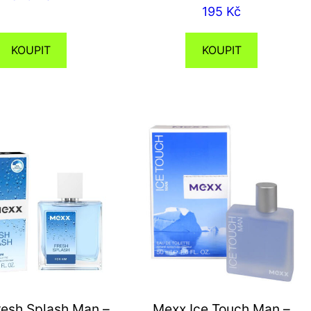
195
Kč
KOUPIT
KOUPIT
esh Splash Man –
Mexx Ice Touch Man –