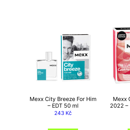
Mexx City Breeze For Him
Mexx 
– EDT 50 ml
2022 – 
243
Kč