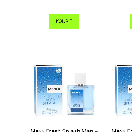
KOUPIT
Mexx Fresh Splash Man –
Mexx Fr