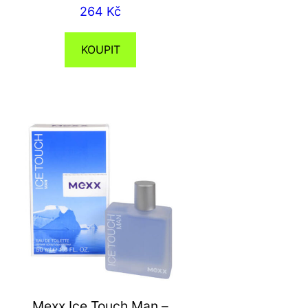
264
Kč
KOUPIT
Mexx Ice Touch Man –