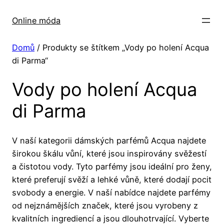
Přeskočit
na
Online móda
obsah
Domů
/ Produkty se štítkem „Vody po holení Acqua
di Parma“
Vody po holení Acqua
di Parma
V naší kategorii dámských parfémů Acqua najdete
širokou škálu vůní, které jsou inspirovány svěžestí
a čistotou vody. Tyto parfémy jsou ideální pro ženy,
které preferují svěží a lehké vůně, které dodají pocit
svobody a energie. V naší nabídce najdete parfémy
od nejznámějších značek, které jsou vyrobeny z
kvalitních ingrediencí a jsou dlouhotrvající. Vyberte