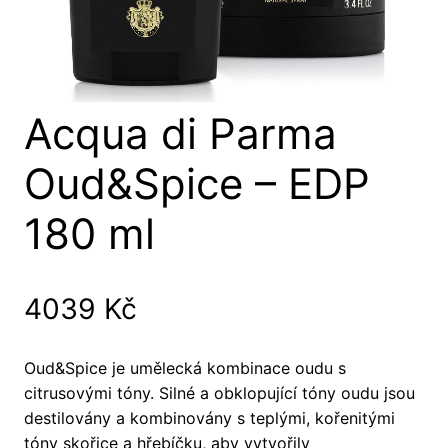
Acqua di Parma
Oud&Spice – EDP
180 ml
4039
Kč
Oud&Spice je umělecká kombinace oudu s
citrusovými tóny. Silné a obklopující tóny oudu jsou
destilovány a kombinovány s teplými, kořenitými
tóny skořice a hřebíčku, aby vytvořily