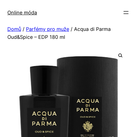
Přeskočit
na
Online móda
obsah
Domů
/
Parfémy pro muže
/ Acqua di Parma
Oud&Spice – EDP 180 ml