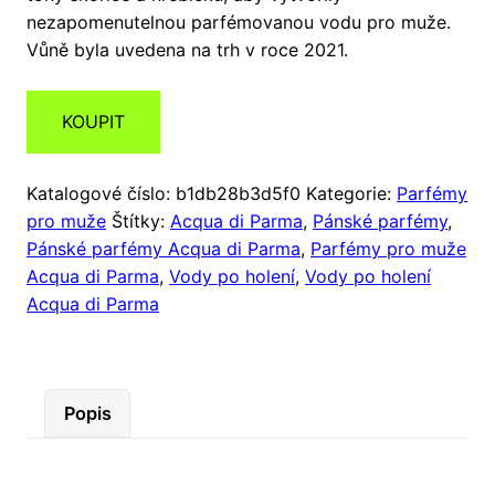
nezapomenutelnou parfémovanou vodu pro muže.
Vůně byla uvedena na trh v roce 2021.
KOUPIT
Katalogové číslo:
b1db28b3d5f0
Kategorie:
Parfémy
pro muže
Štítky:
Acqua di Parma
,
Pánské parfémy
,
Pánské parfémy Acqua di Parma
,
Parfémy pro muže
Acqua di Parma
,
Vody po holení
,
Vody po holení
Acqua di Parma
Popis