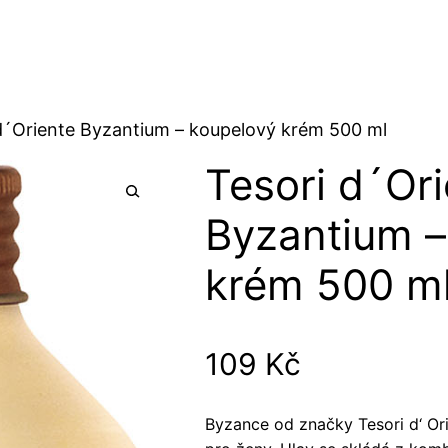
d´Oriente Byzantium – koupelový krém 500 ml
Tesori d´Or
Byzantium –
krém 500 m
109
Kč
Byzance od značky Tesori d‘ Ori