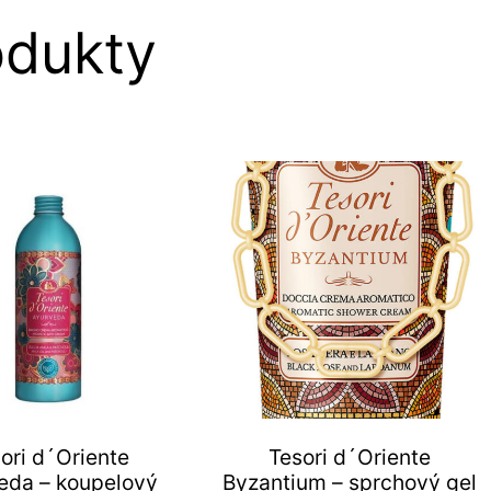
odukty
ori d´Oriente
Tesori d´Oriente
eda – koupelový
Byzantium – sprchový gel