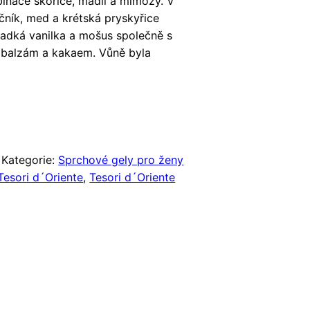
binace skořice, madlí a mimózy. V
očník, med a krétská pryskyřice
ladká vanilka a mošus společně s
balzám a kakaem. Vůně byla
Kategorie:
Sprchové gely pro ženy
Tesori d´Oriente
,
Tesori d´Oriente