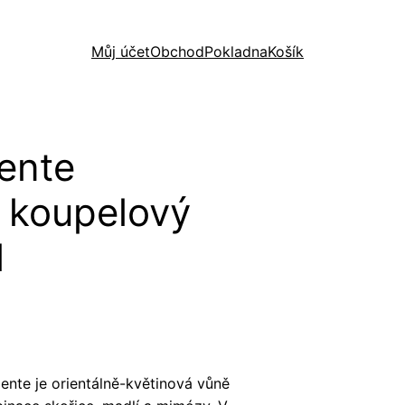
Můj účet
Obchod
Pokladna
Košík
iente
 koupelový
l
ente je orientálně-květinová vůně