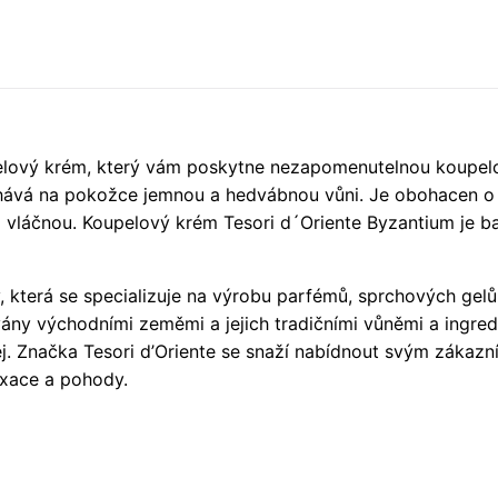
pelový krém, který vám poskytne nezapomenutelnou koupel
hává na pokožce jemnou a hedvábnou vůni. Je obohacen o vý
 vláčnou. Koupelový krém Tesori d´Oriente Byzantium je bal
y, která se specializuje na výrobu parfémů, sprchových gelů
ovány východními zeměmi a jejich tradičními vůněmi a ingred
j. Značka Tesori d’Oriente se snaží nabídnout svým zákazní
axace a pohody.