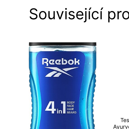
Související pr
Tes
Ayurv