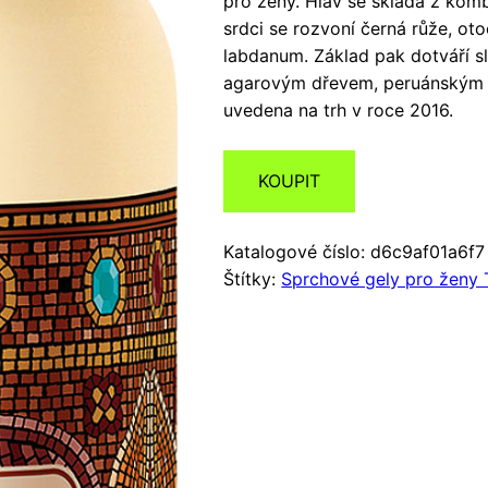
pro ženy. Hlav se skládá z kom
srdci se rozvoní černá růže, ot
labdanum. Základ pak dotváří s
agarovým dřevem, peruánským 
uvedena na trh v roce 2016.
KOUPIT
Katalogové číslo:
d6c9af01a6f7
Štítky:
Sprchové gely pro ženy 