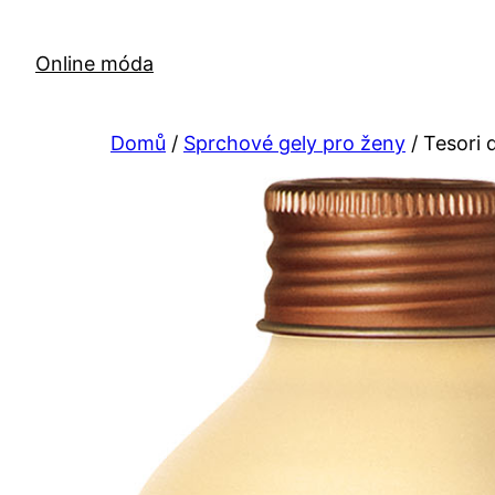
Přeskočit
na
Online móda
obsah
Domů
/
Sprchové gely pro ženy
/ Tesori 